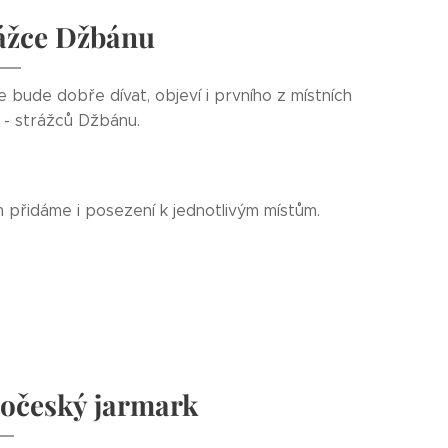
ážce Džbánu
 bude dobře dívat, objeví i prvního z místních
 - strážců Džbánu.
 přidáme i posezení k jednotlivým místům.
ročeský jarmark