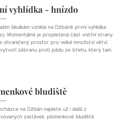
ní vyhlídka - hnízdo
ašim šikulkám vznikla na Džbáně první vyhlídka
o). Momentálně je propletená část vnitřní strany.
je ohraničený prostor pro velké množství větví,
 vytvoří zábranu proti pádu ze břehu, který tam
menkové bludiště
ocházce na Džbán najdete už i další z
avovaných zastávek, písmenkové bludiště.