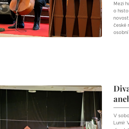
Mezi hu
o histo
novost
české 
osobní 
Diva
aneb
V sobot
Lumír 