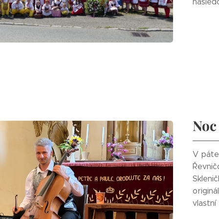
násled
Noc
V páte
Řevnič
Sklenič
originá
vlastn