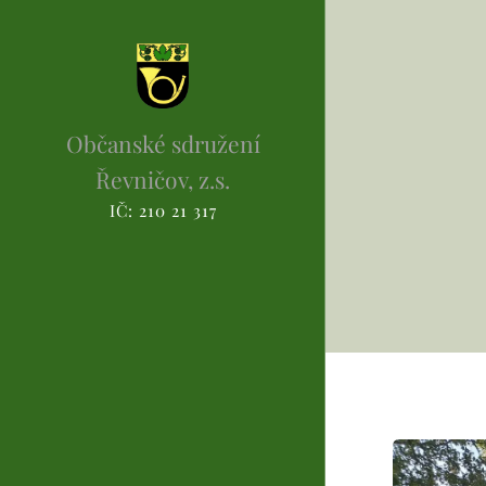
Občanské sdružení
Řevničov, z.s.
IČ: 210 21 317