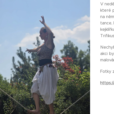
V neděl
které p
na něm
tance, 
kejklí
Trifiku
Nechyb
akci by
malován
Fotky 
https: