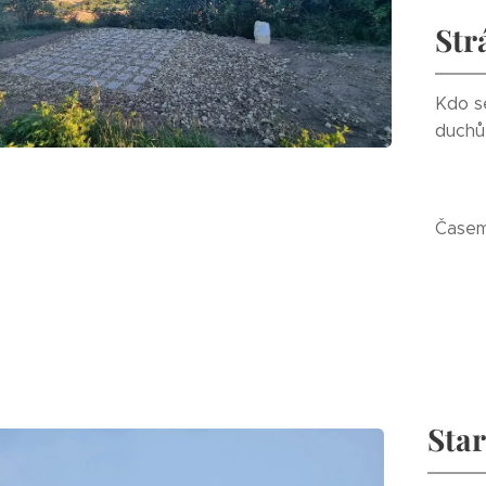
Str
Kdo se
duchů
Časem
Sta