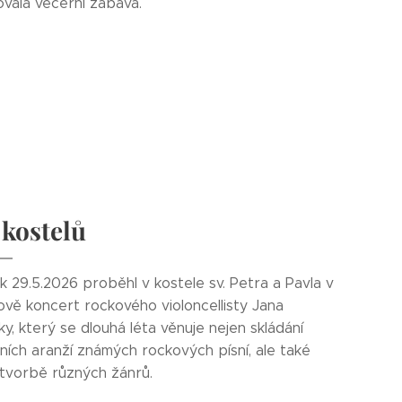
ovala večerní zábava.
 kostelů
k 29.5.2026 proběhl v kostele sv. Petra a Pavla v
ově koncert rockového violoncellisty Jana
ky, který se dlouhá léta věnuje nejen skládání
lních aranží známých rockových písní, ale také
í tvorbě různých žánrů.