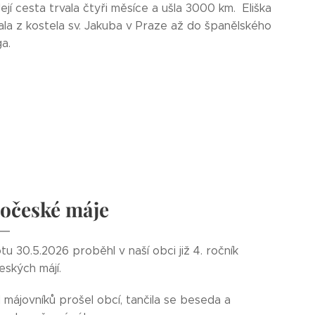
ejí cesta trvala čtyři měsíce a ušla 3000 km. Eliška
ala z kostela sv. Jakuba v Praze až do španělského
a.
ročeské máje
u 30.5.2026 proběhl v naší obci již 4. ročník
eských májí.
 májovníků prošel obcí, tančila se beseda a