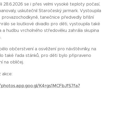
i 28.6.2026 se i přes velmi vysoké teploty počasí,
anovaly, uskutečnil Staročeský jarmark. Vystoupila
 provazochodkyně, tanečnice předvedly břišní
hrálo se loutkové divadlo pro děti, vystoupila také
řka a hudbu vrcholného středověku zahrála skupina
s.
ělo občerstvení a osvěžení pro návštěvníky, na
lo také řada stánků, pro děti bylo připraveno
í na obličej.
z akce:
//photos.app.goo.gl/K4rgs1MCFbJfS7fa7