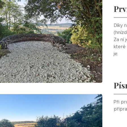
Prv
Díky n
(hnízd
Za ní 
které
je.
Pís
Při pr
připr