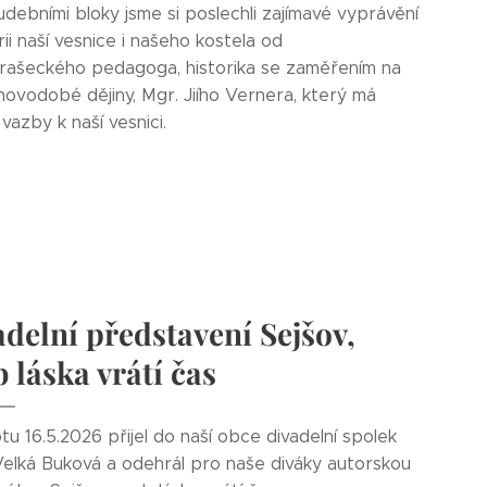
debními bloky jsme si poslechli zajímavé vyprávění
rii naší vesnice i našeho kostela od
rašeckého pedagoga, historika se zaměřením na
novodobé dějiny, Mgr. Jiího Vernera, který má
vazby k naší vesnici.
delní představení Sejšov,
 láska vrátí čas
u 16.5.2026 přijel do naší obce divadelní spolek
Velká Buková a odehrál pro naše diváky autorskou