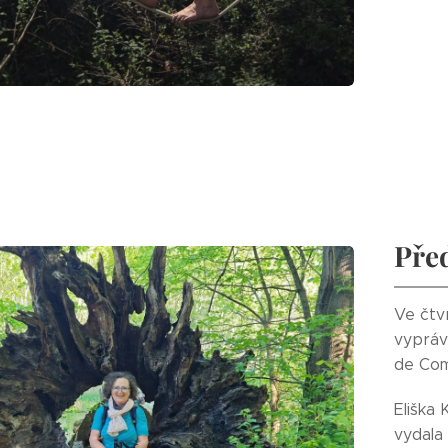
Pře
Ve čtv
vyprávě
de Com
Eliška 
vydala