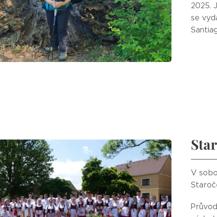
2025. J
se vyd
Santiag
Sta
V sobot
Staroč
Průvod